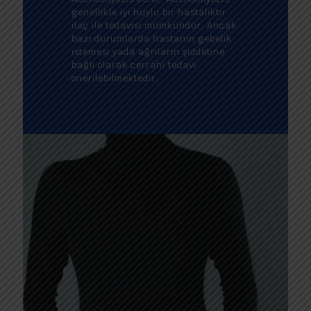
genellikle iyi huylu bir hastalıktır
ilaç ile tedavisi mümkündür. Ancak
bazı durumlarda hastanın gebelik
istemesi yada ağrıların şiddetine
bağlı olarak cerrahi tedavi
önerilebilmektedir.