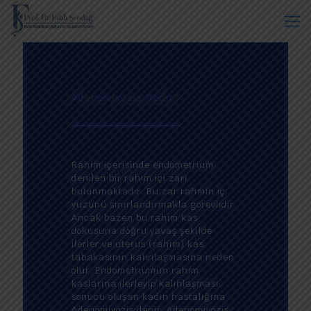
Adenomiyozis Nedir?
Rahim içerisinde endometrium
denilen bir rahim içi zarı
bulunmaktadır. Bu zar rahmin iç
yüzünü sınırlandırmakla görevlidir.
Ancak bazen bu rahim kas
dokusuna doğru yavaş şekilde
ilerler ve uterus (rahim) kas
tabakasının kalınlaşmasına neden
olur. Endometriumun rahim
kaslarına ilerleyip kalınlaşması
sonucu oluşan kadın hastalığına
Adenomiyozis denir. Adenomiyozis