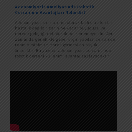
Adenomiyozis Ameliyatında Robotik
Cerrahinin Avantajları Nelerdir?
Adenomiyozis sınırları net olarak belli olabilen bir
hastalık değildir zarın ne kadar büyüdüğü ve
nerede geliştiği net olarak belirlenemeyebilir. Aynı
zamanda genellikle gebelik için yapılan cerrahide
rahmin minimum zarar görmesi en büyük
önceliktir. Bu yüzden adenomiyozis cerrahisinde
robotik cerrahi kullanımı avantaj sağlayacaktır.