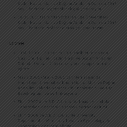
Kadın Hastalıkları ve Doğum Anabilim Dalında 2547
sayılı kadroda Doçent olarak çalışmaktayım.
18.03.2011 tarihinden itibaren Ege Üniversitesi
Kadın Hastalıkları ve Doğum Anabilim Dalında 2547
sayılı kadroda Profesör olarak çalışmaktayım.
Eğitimler
1 Eylül 2001- 30 Kasım 2001 tarihleri arasında
Gazi Üni. Tıp Fak. Kadın Hast. ve Doğum Anabilim
Dalında (Ankara) ileri düzey endoskopik cerrahi
eğitimi
Mayıs 2005-Aralık 2005 tarihleri arasında
Hacettepe Üniversitesi Kadın Hastalıkları ve Doğum
Anabilim Dalında Reprodüktif Endokrinoloji ve Tüp
Bebek eğitimi ve sertifikasyonu
Ekim 2007 de A.B.D. Atlanta Northside Hospitalda
Laparoskopik cerrahi ve robotik cerrahi eğitimi
Ekim 2008 de A.B.D. Louisville University,
Department of Minimally Invasive Gynecology de
Laparoskopik cerrahi eğitimi