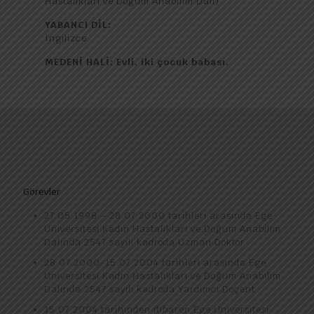
Hastalıkları ve Doğum Anabilim Dalı)
YABANCI DİL:
İngilizce
MEDENİ HALİ:
Evli, iki çocuk babası.
Görevler
27.05.1998 – 28.07.2000 tarihleri arasında Ege
Üniversitesi Kadın Hastalıkları ve Doğum Anabilim
Dalında 2547 sayılı kadroda Uzman Doktor
28.07.2000-15.07.2004 tarihleri arasında Ege
Üniversitesi Kadın Hastalıkları ve Doğum Anabilim
Dalında 2547 sayılı kadroda Yardımcı Doçent
15.07.2004 tarihinden itibaren Ege Üniversitesi