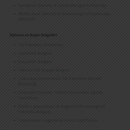
European Society of Gynecolocigal Endoscopy
Middle East Society of Gynecological Endoscopy
(MESGE)
Diploma ve Başarı Belgeleri
Tıp Fakültesi Diploması
Uzmanlık Belgesi
Doçentlik Belgesi
Yabancı Dil Başarı Belgesi
Çukurova Üniversitesi Tıp Fakültesi Dönem
Birinciliği
Üremeye Yardımcı Tedavi Yöntemleri Eğitim
Sertifikası
Klinik Laparoskopi ve Vaginal Ultrasonografi
Yeterlilik Belgesi
Laparoskopi Uygulama Kursu Sertifikası