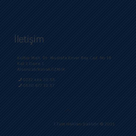
KVKK Gizlilik Sözleşmesi
KVKK Tedarikçi Açık Rıza Formu
İletişim
Kültür Mah. Dr. Mustafa Enver Bey Cad. No:18
Kat:1 Daire:1
Alsancak/Konak/İZMİR
0232 464 20 55
0530 877 10 57
Robotik Cerrahi
| Tüm Hakları Saklıdır © 2021