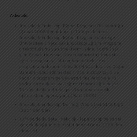
Aktiviteler
Jinekolojik Endoskopi Eğitim Programı Direktörlüğü
(Şubat 2008’den itibaren) Türkiye’deki tek
Jinekolojik Endoskopi Eğitim Programı olan Ege
Üniversitesi Jinekolojik Endoskopi Eğitim Programı
direktörlüğünü yürütmekteyim. Yılda 3 defa (her
yılın Şubat, Haziran, Kasım aylarında) 1 er aylık
eğitim programları düzenlenmektedir. Her
programa maksimum 5 Kadın Hastalıkları ve Doğum
Uzmanı kabul edilmektedir. Aralık 2010 tarihine
kadar 9 program gerçekleştirilmiş ve toplam 43
Kadın Hastalıkları ve Doğum Uzmanı eğitilmiştir.
Türkiye’de ilk defa tek port’tan laparoskopik
histerektomi operasyonu (Mart 2009)
Jinekolojik Endoskopi Derneği Web sitesi editörlüğü
(2004 den beri)
Türkiye’de ilk defa jinekolojik laparoskopide sanal
gerçeklik eğitiminin başlatılması (Ocak 2008 den
itibaren)