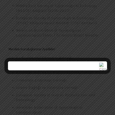
Middle East Society of Gynecological Endoscopy
(MESGE) Başkanı (2015-2017)
European Society of Gynecological Endoscopy
(ESGE) Advisory Board Member (2017’den beri)
American Association of Gynecolgical
Laparoscopists (AAGL) Scientific Board Member
Meslek Kuruluşlarına Üyelikler
Türk Jinekoloji Obstetrik Derneği
Türkiye Osteoporoz Derneği
American Society for Reproductive Medicine
Jinekolojik Endoskopi Derneği
Üreme Sağlığı ve İnfertilite Derneği
European Society of Human Reproduction and
Embryology
American Association of Gynecological
Laparoscopists