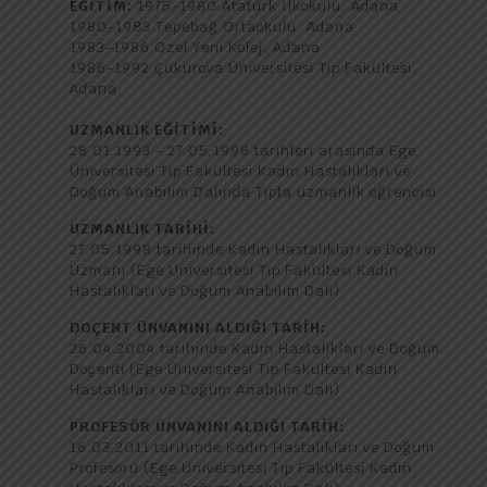
EĞİTİM:
1975-1980 Atatürk İlkokulu, Adana
1980-1983 Tepebağ Ortaokulu, Adana
1983-1986 Özel Yeni Kolej, Adana
1986-1992 Çukurova Üniversitesi Tıp Fakültesi,
Adana
UZMANLIK EĞİTİMİ:
28.01.1993 - 27.05.1998 tarihleri arasında Ege
Üniversitesi Tıp Fakültesi Kadın Hastalıkları ve
Doğum Anabilim Dalında Tıpta uzmanlık öğrencisi
UZMANLIK TARİHİ:
27.05.1998 tarihinde Kadın Hastalıkları ve Doğum
Uzmanı (Ege Üniversitesi Tıp Fakültesi Kadın
Hastalıkları ve Doğum Anabilim Dalı)
DOÇENT ÜNVANINI ALDIĞI TARİH:
26.04.2004 tarihinde Kadın Hastalıkları ve Doğum
Doçenti (Ege Üniversitesi Tıp Fakültesi Kadın
Hastalıkları ve Doğum Anabilim Dalı)
PROFESÖR ÜNVANINI ALDIĞI TARİH:
16.03.2011 tarihinde Kadın Hastalıkları ve Doğum
Profesörü (Ege Üniversitesi Tıp Fakültesi Kadın