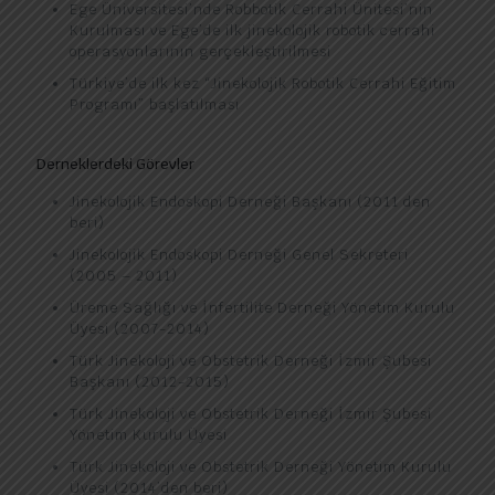
Ege Üniversitesi’nde Robbotik Cerrahi Ünitesi’nin
Kurulması ve Ege’de ilk jinekolojik robotik cerrahi
operasyonlarının gerçekleştirilmesi
Türkiye’de ilk kez “Jinekolojik Robotik Cerrahi Eğitim
Programı” başlatılması
Derneklerdeki Görevler
Jinekolojik Endoskopi Derneği Başkanı (2011 den
beri)
Jinekolojik Endoskopi Derneği Genel Sekreteri
(2005 – 2011)
Üreme Sağlığı ve İnfertilite Derneği Yönetim Kurulu
Üyesi (2007-2014)
Türk Jinekoloji ve Obstetrik Derneği İzmir Şubesi
Başkanı (2012-2015)
Türk Jinekoloji ve Obstetrik Derneği İzmir Şubesi
Yönetim Kurulu Üyesi
Türk Jinekoloji ve Obstetrik Derneği Yönetim Kurulu
Üyesi (2014’den beri)